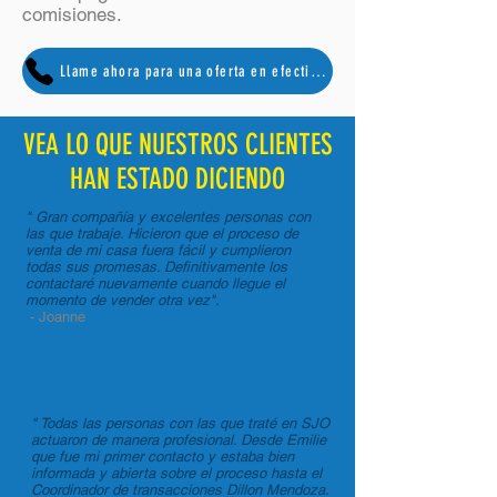
comisiones.
Llame ahora para una oferta en efectivo 833-659-2268
VEA LO QUE NUESTROS CLIENTES
HAN ESTADO DICIENDO
" Gran compañía y excelentes personas con
las que trabaje. Hicieron que el proceso de
venta de mi casa fuera fácil y cumplieron
todas sus promesas. Definitivamente los
contactaré nuevamente cuando llegue el
momento de vender otra vez".
- Joanne
" Todas las personas con las que traté en SJO
actuaron de manera profesional. Desde Emilie
que fue mi primer contacto y estaba bien
informada y abierta sobre el proceso hasta el
Coordinador de transacciones Dillon Mendoza.